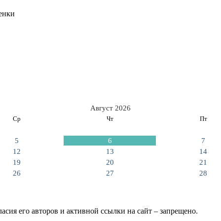
енки
Август 2026
Ср
Чт
Пт
5
6
7
12
13
14
19
20
21
26
27
28
асия его авторов и активной ссылки на сайт – запрещено.